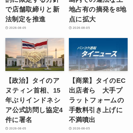
で店舗取締りと新
地占有の摘発を8地
法制定を推進
点に拡大
2026-08-05
2026-08-05
【政治】タイのア
【商業】タイのEC
ヌティン首相、15
出店者ら 大手プ
年ぶりインドネシ
ラットフォームの
ア公式訪問し協定4
手数料引き上げに
件に署名
不満噴出
2026-08-05
2026-08-05