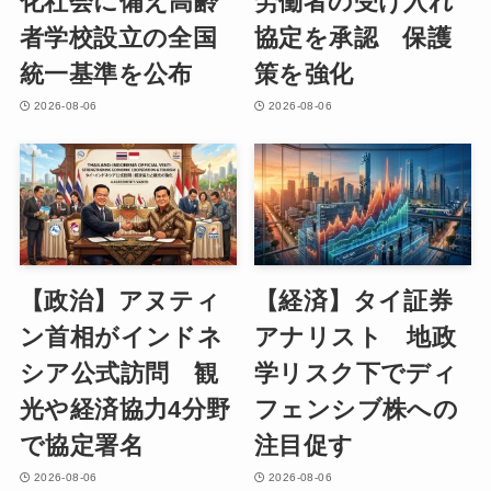
化社会に備え高齢
労働者の受け入れ
者学校設立の全国
協定を承認 保護
統一基準を公布
策を強化
2026-08-06
2026-08-06
【政治】アヌティ
【経済】タイ証券
ン首相がインドネ
アナリスト 地政
シア公式訪問 観
学リスク下でディ
光や経済協力4分野
フェンシブ株への
で協定署名
注目促す
2026-08-06
2026-08-06