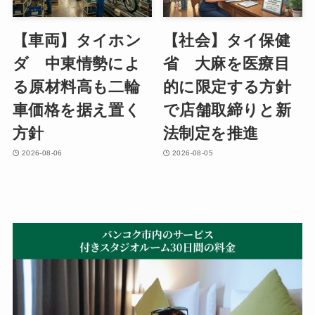
【車両】タイホン
【社会】タイ保健
ダ 中東情勢によ
省 大麻を医療目
る原材料高も二輪
的に限定する方針
車価格を据え置く
で店舗取締りと新
方針
法制定を推進
2026-08-06
2026-08-05