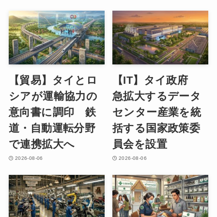
【貿易】タイとロ
【IT】タイ政府
シアが運輸協力の
急拡大するデータ
意向書に調印 鉄
センター産業を統
道・自動運転分野
括する国家政策委
で連携拡大へ
員会を設置
2026-08-06
2026-08-06