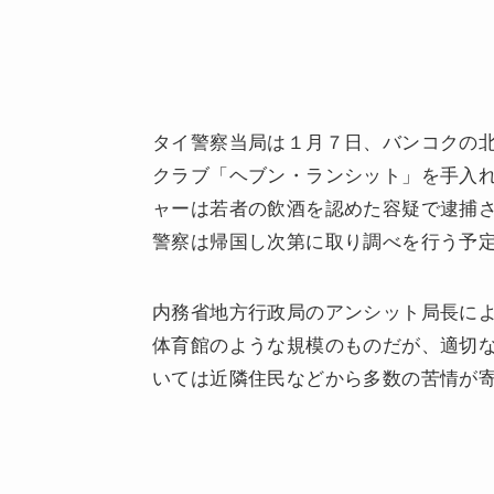
タイ警察当局は１月７日、バンコクの
クラブ「ヘブン・ランシット」を手入れ
ャーは若者の飲酒を認めた容疑で逮捕
警察は帰国し次第に取り調べを行う予
内務省地方行政局のアンシット局長によ
体育館のような規模のものだが、適切
いては近隣住民などから多数の苦情が