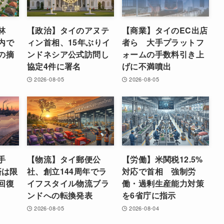
林
【政治】タイのアヌテ
【商業】タイのEC出店
内で
ィン首相、15年ぶりイ
者ら 大手プラットフ
の摘
ンドネシア公式訪問し
ォームの手数料引き上
協定4件に署名
げに不満噴出
2026-08-05
2026-08-05
手
【物流】タイ郵便公
【労働】米関税12.5%
済は限
社、創立144周年でラ
対応で首相 強制労
回復
イフスタイル物流ブラ
働・過剰生産能力対策
ンドへの転換発表
を6省庁に指示
2026-08-05
2026-08-04