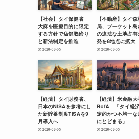
【社会】タイ保健省
【不動産】タイ森
大麻を医療目的に限定
局、プーケット島
する方針で店舗取締り
の違法な土地占有
と新法制定を推進
発を8地点に拡大
2026-08-05
2026-08-05
【経済】タイ財務省、
【経済】米金融大
日本のNISAを参考にし
BofA 「タイ経
た新貯蓄制度TISAを9
定的かつ不均一な
月導入へ
にとどまる」
2026-08-05
2026-08-05