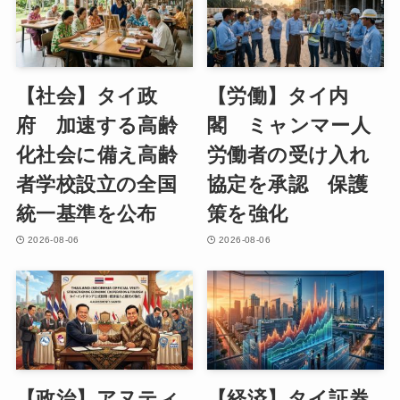
【社会】タイ政
【労働】タイ内
府 加速する高齢
閣 ミャンマー人
化社会に備え高齢
労働者の受け入れ
者学校設立の全国
協定を承認 保護
統一基準を公布
策を強化
2026-08-06
2026-08-06
【政治】アヌティ
【経済】タイ証券