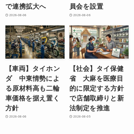
で連携拡大へ
員会を設置
2026-08-06
2026-08-06
【車両】タイホン
【社会】タイ保健
ダ 中東情勢によ
省 大麻を医療目
る原材料高も二輪
的に限定する方針
車価格を据え置く
で店舗取締りと新
方針
法制定を推進
2026-08-06
2026-08-05