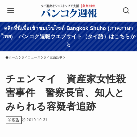
คลิกที่นี่เพื่อเข้าชมเว็บไซต์ Bangkok Shuho (ภาคภาษา
ไทย) バンコク週報ウエブサイト（タイ語）はこちらか
ら
ホーム
タイニュース
タイ三面記事
チェンマイ 資産家女性殺
害事件 警察長官、知人と
みられる容疑者追跡
広告
2019-10-31