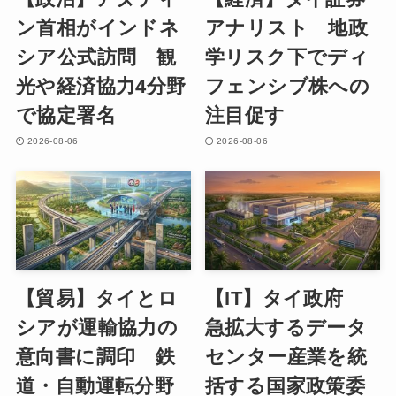
ン首相がインドネ
アナリスト 地政
シア公式訪問 観
学リスク下でディ
光や経済協力4分野
フェンシブ株への
で協定署名
注目促す
2026-08-06
2026-08-06
【貿易】タイとロ
【IT】タイ政府
シアが運輸協力の
急拡大するデータ
意向書に調印 鉄
センター産業を統
道・自動運転分野
括する国家政策委