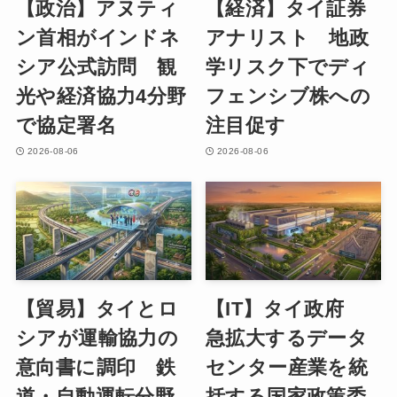
【政治】アヌティ
【経済】タイ証券
ン首相がインドネ
アナリスト 地政
シア公式訪問 観
学リスク下でディ
光や経済協力4分野
フェンシブ株への
で協定署名
注目促す
2026-08-06
2026-08-06
【貿易】タイとロ
【IT】タイ政府
シアが運輸協力の
急拡大するデータ
意向書に調印 鉄
センター産業を統
道・自動運転分野
括する国家政策委