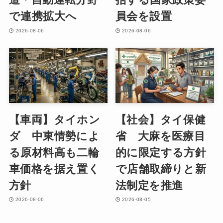
で連携拡大へ
員会を設置
2026-08-06
2026-08-06
【車両】タイホン
【社会】タイ保健
ダ 中東情勢によ
省 大麻を医療目
る原材料高も二輪
的に限定する方針
車価格を据え置く
で店舗取締りと新
方針
法制定を推進
2026-08-06
2026-08-05