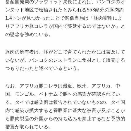
畜産開発局のソラウィット局長によれば、バンコクのオ
ンヌット地区で密輸されたとみられる558頭分の豚肉約
1.4トンが見つかったことで関係当局は「豚肉密輸によ
りアフリカ豚コレラが国内で蔓延するのではないか」と
の懸念を強めている。
豚肉の所有者は、豚がどこで育てられたかには言及して
いないが、バンコクのレストランに食材として販売する
つもりだったと述べているという。
なお、アフリカ豚コレラは最近、欧州、アフリカ、中
国、モンゴル、ベトナムで豚への感染が確認されてい
る。タイでは感染例は報告されていないものの、タイ国
内で感染が拡大すると養豚業に甚大な被害が及ぶことか
ら豚肉製品の外国からの持ち込みを禁止するなど予防的
措置が取られている。