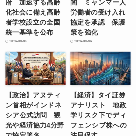
府 加速する高齢
閣 ミャンマー人
化社会に備え高齢
労働者の受け入れ
者学校設立の全国
協定を承認 保護
統一基準を公布
策を強化
2026-08-06
2026-08-06
【政治】アヌティ
【経済】タイ証券
ン首相がインドネ
アナリスト 地政
シア公式訪問 観
学リスク下でディ
光や経済協力4分野
フェンシブ株への
で協定署名
注目促す