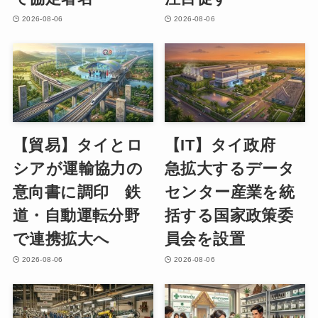
2026-08-06
2026-08-06
【貿易】タイとロ
【IT】タイ政府
シアが運輸協力の
急拡大するデータ
意向書に調印 鉄
センター産業を統
道・自動運転分野
括する国家政策委
で連携拡大へ
員会を設置
2026-08-06
2026-08-06