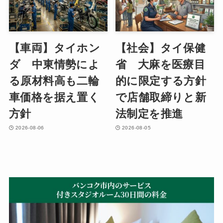
【車両】タイホン
【社会】タイ保健
ダ 中東情勢によ
省 大麻を医療目
る原材料高も二輪
的に限定する方針
車価格を据え置く
で店舗取締りと新
方針
法制定を推進
2026-08-06
2026-08-05