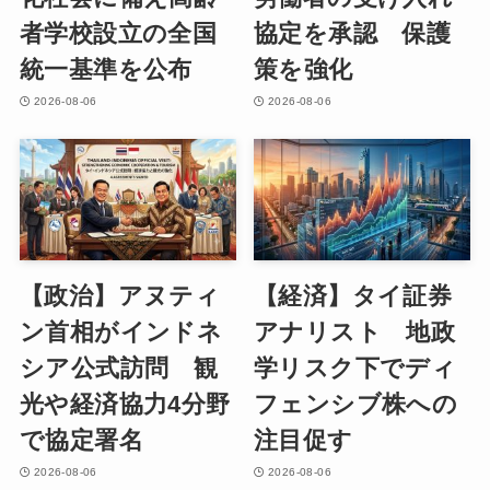
者学校設立の全国
協定を承認 保護
統一基準を公布
策を強化
2026-08-06
2026-08-06
【政治】アヌティ
【経済】タイ証券
ン首相がインドネ
アナリスト 地政
シア公式訪問 観
学リスク下でディ
光や経済協力4分野
フェンシブ株への
で協定署名
注目促す
2026-08-06
2026-08-06