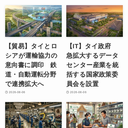
【貿易】タイとロ
【IT】タイ政府
シアが運輸協力の
急拡大するデータ
意向書に調印 鉄
センター産業を統
道・自動運転分野
括する国家政策委
で連携拡大へ
員会を設置
2026-08-06
2026-08-06