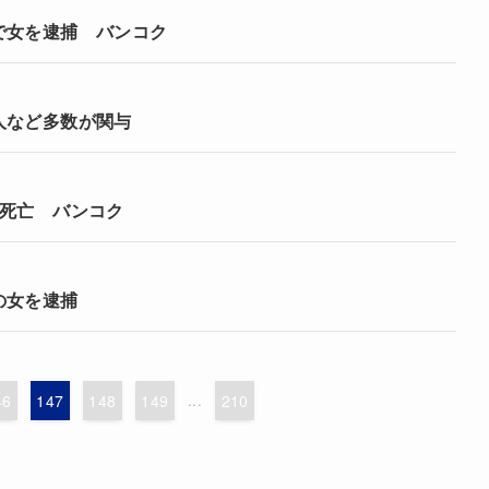
で女を逮捕 バンコク
人など多数が関与
が死亡 バンコク
の女を逮捕
46
147
148
149
...
210