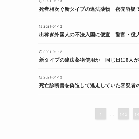
2021-01-13
死者相次ぐ新タイプの違法薬物 密売容疑
2021-01-12
出稼ぎ外国人の不法入国に便宜 警官・役
2021-01-12
新タイプの違法薬物使用か 同じ日に6人
2021-01-12
死亡診断書を偽造して逃走していた容疑者
1
...
145
1