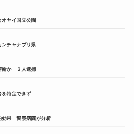
カオヤイ国立公園
カンチャナブリ県
密輸か ２人逮捕
者を特定できず
的効果 警察病院が分析