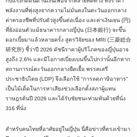
กับแรงกดดันด้านเงินเฟ้อจากหลายทิศทาง ทั้งราคา
พลังงานที่พุ่งสูงจากความไม่มั่นคงในตะวันออกกลาง
ค่าครองชีพที่ปรับตัวสูงขึ้นต่อเนื่อง และค่าเงินเยน (円)
ที่ยังอ่อนตัวแม้ธนาคารกลางญี่ปุ่น (日本銀行) จะขึ้น
ดอกเบี้ยมาแล้วหลายครั้ง สูตรวิจัยของ MRI (三菱総合
研究所) ชี้ว่าปี 2026 ดัชนีราคาผู้บริโภคของญี่ปุ่นอาจ
สูงถึง 2.6% และมีโอกาสเบี่ยงเบนขึ้นไปกว่านั้นอีกหาก
สถานการณ์ตะวันออกกลางยืดเยื้อ พรรคเสรี
ประชาธิปไตย (LDP) จึงเลือกใช้ “การลดภาษีอาหาร”
เป็นไม้เด็ดในการหาเสียงช่วงเลือกตั้งสภาผู้แทน
ราษฎรต้นปี 2026 และได้รับชัยชนะท่วมท้นด้วยที่นั่ง
316 ที่นั่ง
สำหรับคนไทยที่อาศัยอยู่ในญี่ปุ่น นี่คือข่าวที่ตรงเข้ามา