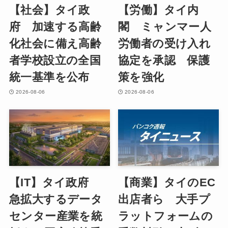
【社会】タイ政
【労働】タイ内
府 加速する高齢
閣 ミャンマー人
化社会に備え高齢
労働者の受け入れ
者学校設立の全国
協定を承認 保護
統一基準を公布
策を強化
2026-08-06
2026-08-06
【IT】タイ政府
【商業】タイのEC
急拡大するデータ
出店者ら 大手プ
センター産業を統
ラットフォームの