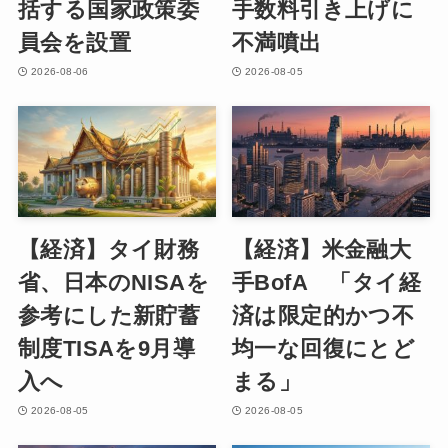
括する国家政策委
手数料引き上げに
員会を設置
不満噴出
2026-08-06
2026-08-05
【経済】タイ財務
【経済】米金融大
省、日本のNISAを
手BofA 「タイ経
参考にした新貯蓄
済は限定的かつ不
制度TISAを9月導
均一な回復にとど
入へ
まる」
2026-08-05
2026-08-05