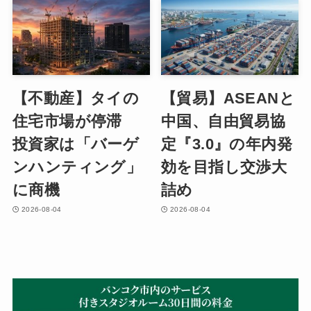
【不動産】タイの
【貿易】ASEANと
住宅市場が停滞
中国、自由貿易協
投資家は「バーゲ
定『3.0』の年内発
ンハンティング」
効を目指し交渉大
に商機
詰め
2026-08-04
2026-08-04