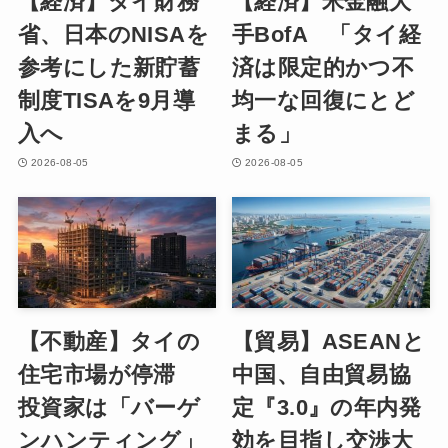
【経済】タイ財務
【経済】米金融大
省、日本のNISAを
手BofA 「タイ経
参考にした新貯蓄
済は限定的かつ不
制度TISAを9月導
均一な回復にとど
入へ
まる」
2026-08-05
2026-08-05
【不動産】タイの
【貿易】ASEANと
住宅市場が停滞
中国、自由貿易協
投資家は「バーゲ
定『3.0』の年内発
ンハンティング」
効を目指し交渉大