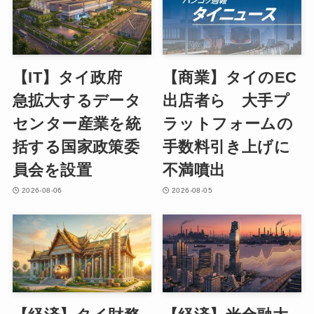
【IT】タイ政府
【商業】タイのEC
急拡大するデータ
出店者ら 大手プ
センター産業を統
ラットフォームの
括する国家政策委
手数料引き上げに
員会を設置
不満噴出
2026-08-06
2026-08-05