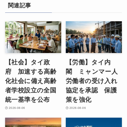
関連記事
【社会】タイ政
【労働】タイ内
府 加速する高齢
閣 ミャンマー人
化社会に備え高齢
労働者の受け入れ
者学校設立の全国
協定を承認 保護
統一基準を公布
策を強化
2026-08-06
2026-08-06