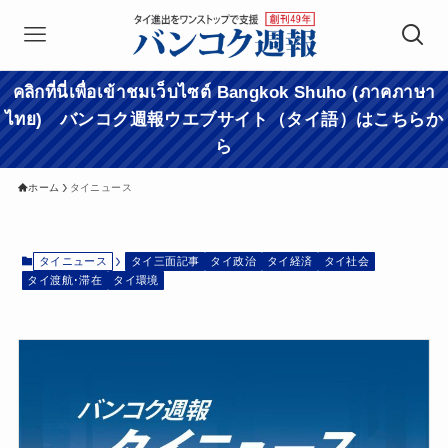
คลิกที่นี่เพื่อเข้าชมเว็บไซต์ Bangkok Shuho (ภาคภาษา
ไทย) バンコク週報ウエブサイト（タイ語）はこちらか
ら
ホーム
タイニュース
タイニュース
タイ三面記事
タイ政治
タイ経済
タイ社会
タイ渡航･滞在
タイ環境