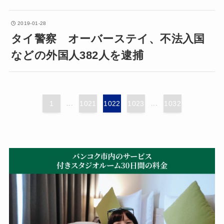
2019-01-28
タイ警察 オーバーステイ、不法入国
などの外国人382人を逮捕
1
...
1021
1022
1023
...
1032